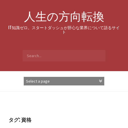
Skip
to
人生の方向転換
content
IT知識ゼロ。スタートダッシュが肝心な業界について語るサイ
ト
Search
for:
タグ:
資格